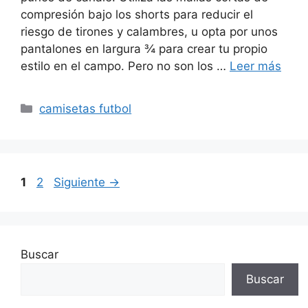
compresión bajo los shorts para reducir el
riesgo de tirones y calambres, u opta por unos
pantalones en largura ¾ para crear tu propio
estilo en el campo. Pero no son los …
Leer más
Categorías
camisetas futbol
Página
Página
1
2
Siguiente
→
Buscar
Buscar