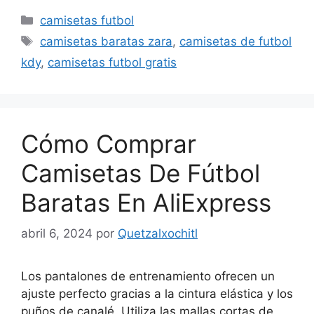
Categorías
camisetas futbol
Etiquetas
camisetas baratas zara
,
camisetas de futbol
kdy
,
camisetas futbol gratis
Cómo Comprar
Camisetas De Fútbol
Baratas En AliExpress
abril 6, 2024
por
Quetzalxochitl
Los pantalones de entrenamiento ofrecen un
ajuste perfecto gracias a la cintura elástica y los
puños de canalé. Utiliza las mallas cortas de